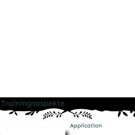
Warum findet unser Training im freien statt?
das Ziel
ist es sowohl den Körper, als auch unseren Geist zu
stärken.
Ist man nicht in der Lage das Wetter als
seinen Freund anzunehmen, so ist man nicht in der
Lage Kung Fu zu trainieren.
Realitätsschock?
Manchmal ist die Wahrheit unangenehm und doch ist
und bleibt sie wahr.
Erst Yin und Yang verstanden wird
man auch diese aussage verstehen.
Möge es dir auf
deinem Weg gut gehen.
Stefan K.
Trainingsaspekte
Application