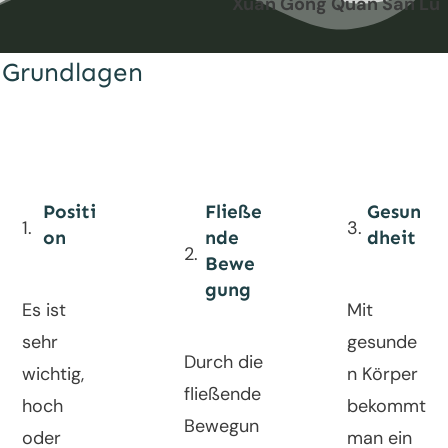
Xuan Gong Quan San Lu
Grundlagen
Positi
Fließe
Gesun
1.
3.
on
nde
dheit
2.
Bewe
gung
Es ist
Mit
sehr
gesunde
Durch die
wichtig,
n Körper
fließende
hoch
bekommt
Bewegun
oder
man ein