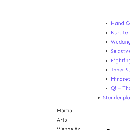
Hand C
Karate 
Wudang
Selbstv
Fighting
Inner S
Mindse
Qi – Th
Stundenpl
Martial-
Arts-
Vienna.Ac